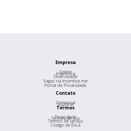
Empresa
Sobre
Imprensa
Diversidade
Vagas na Incentive.me
Portal de Privacidade
Contato
Comercial
Suporte
Termos
Privacidade
Termos de uso
Termos de serviço
Código de Ética