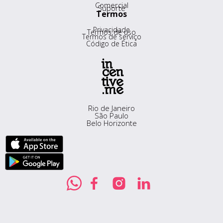
Comercial
Suporte
Termos
Privacidade
Termos de uso
Termos de serviço
Código de Ética
Rio de Janeiro
São Paulo
Belo Horizonte