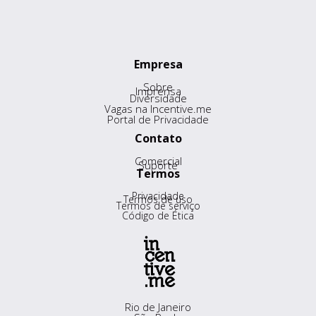
Empresa
Sobre
Imprensa
Diversidade
Vagas na Incentive.me
Portal de Privacidade
Contato
Comercial
Suporte
Termos
Privacidade
Termos de uso
Termos de serviço
Código de Ética
Rio de Janeiro