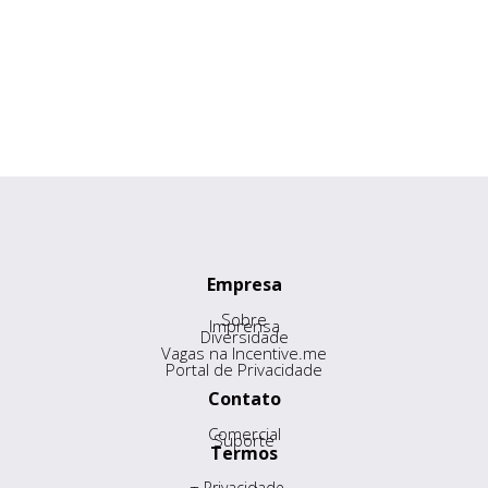
setor comercial
Empresa
Sobre
Imprensa
Diversidade
Vagas na Incentive.me
Portal de Privacidade
Contato
Comercial
Suporte
Termos
Privacidade